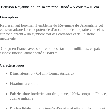
️ Écusson Royaume de Jérusalem rond Brodé – A coudre– 10 cm
Description
Représentant fièrement l’emblème du
Royaume de Jérusalem
, cet
écusson arbore la croix potencée d’or cantonnée de quatre croisettes
sur fond argent – un symbole fort des croisades et de l’histoire
médiévale
Conçu en France avec soin selon des standards militaires, ce patch
associe finesse, authenticité et solidité.
Caractéristiques
Dimensions
: 8 × 6,4 cm (format standard)
Fixation
: a coudre
Fabrication
: broderie haut de gamme, 100 % conçu en France,
qualité militaire
Design fidèle
: croix potencée d’or et croisettes sur fond argent,