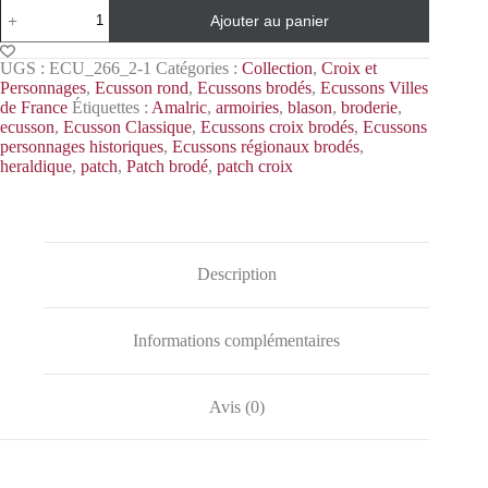
Ajouter au panier
UGS :
ECU_266_2-1
Catégories :
Collection
,
Croix et
Personnages
,
Ecusson rond
,
Ecussons brodés
,
Ecussons Villes
de France
Étiquettes :
Amalric
,
armoiries
,
blason
,
broderie
,
ecusson
,
Ecusson Classique
,
Ecussons croix brodés
,
Ecussons
personnages historiques
,
Ecussons régionaux brodés
,
heraldique
,
patch
,
Patch brodé
,
patch croix
Description
Informations complémentaires
Avis (0)