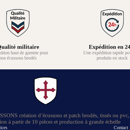
ualité militaire
Expédition en 2
nition haut de gamme pour
Une expédition rapide po
nos écussons brodés
produits en stock
S création d’écussons et patch brodés, tissés ou pvc,
ion à partir de 10 pièces et production à grande échelle
ices
Contact