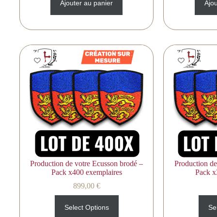
Ajouter au panier
Ajou
Production de votre Ecusson brodé –
Production de
Pack x400 exemplaires
Pack x
899,00
€
Select Options
Se