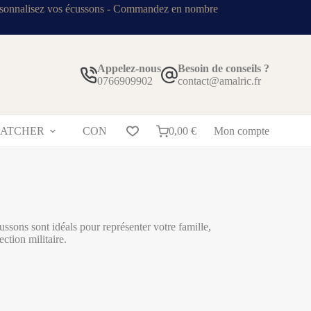
sonnalisez vos écussons - Commandez en nombre
Appelez-nous
Besoin de conseils ?
0766909902
contact@amalric.fr
RATCHER
CONTACT
0,00
BLOG
€
Mon compte
sons sont idéals pour représenter votre famille,
ction militaire.