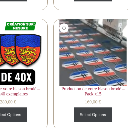
e votre blason brodé –
Production de votre blason brodé –
x40 exemplaires
Pack x15
289,00
€
169,00
€
lect Options
Select Options