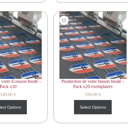
 votre Ecusson brodé –
Production de votre blason brodé –
Pack x10
Pack x20 exemplaires
149,00
€
199,00
€
lect Options
Select Options