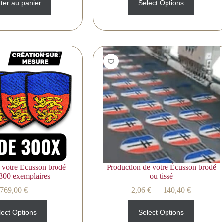
ter au panier
Select Options
 votre Ecusson brodé –
Production de votre Écusson brodé
300 exemplaires
ou tissé
769,00
€
2,06
€
–
140,40
€
lect Options
Select Options