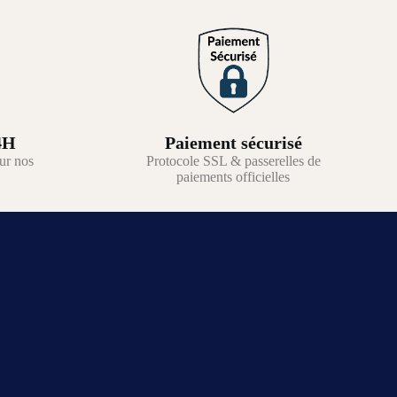
4H
Paiement sécurisé
ur nos
Protocole SSL & passerelles de
paiements officielles