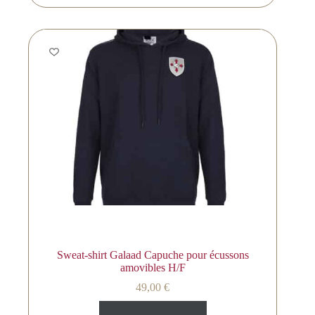
Sweat-shirt Galaad Capuche pour écussons
amovibles H/F
49,00
€