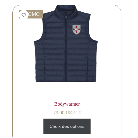
PROMO
Bodywarmer
79,00
€
99,00
€
Choix des options