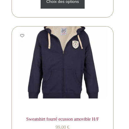
Choix des options
Sweatshirt fourré ecusson amovible H/F
99,00
€