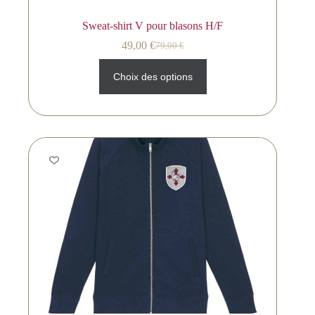
Sweat-shirt V pour blasons H/F
49,00
€
79,00
€
Choix des options