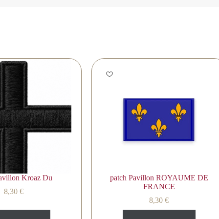
avillon Kroaz Du
patch Pavillon ROYAUME DE
FRANCE
8,30
€
8,30
€