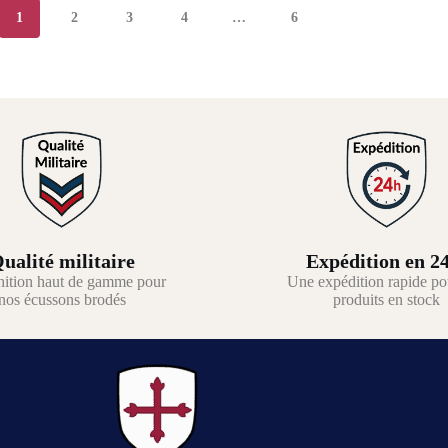
1
2
3
4
…
6
ualité militaire
Expédition en 2
nition haut de gamme pour
Une expédition rapide po
nos écussons brodés
produits en stock