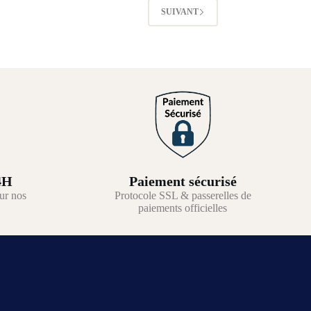
SUIVANT
4H
Paiement sécurisé
ur nos
Protocole SSL & passerelles de
paiements officielles