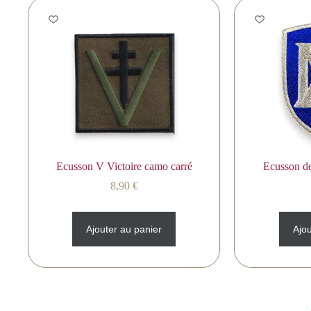
Ecusson V Victoire camo carré
Ecusson de
8,90
€
Ajouter au panier
Ajou