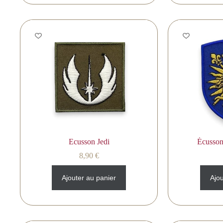
Ecusson Jedi
Écusson
8,90
€
Ajouter au panier
Ajou