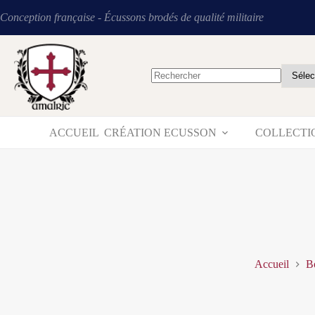
Conception française - Écussons brodés de qualité militaire
ACCUEIL
CRÉATION ECUSSON
COLLECTI
Accueil
B