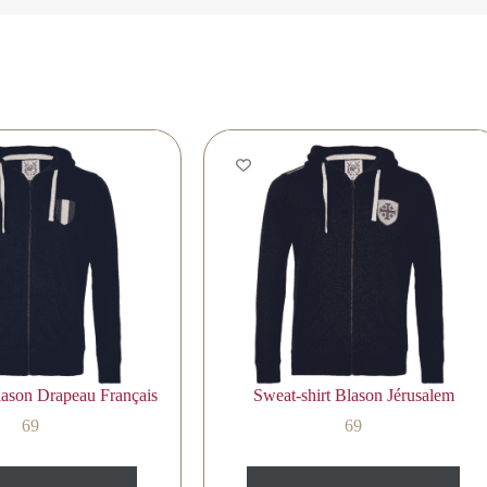
lason Drapeau Français
Sweat-shirt Blason Jérusalem
69
69