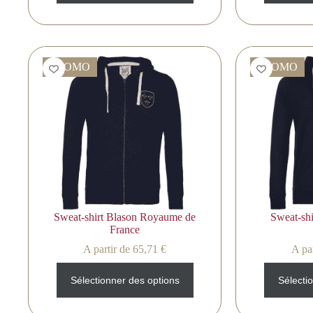
PROMO
PROMO
Sweat-shirt Blason Royaume de
Sweat-shi
France
A partir de
65,71
€
A par
Sélectionner des options
Sélecti