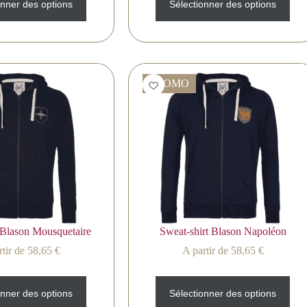
onner des options
Sélectionner des options
PROMO
 Blason Mousquetaire
Sweat-shirt Blason Napoléon
tir de
58,65
€
A partir de
58,65
€
onner des options
Sélectionner des options