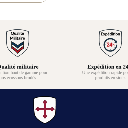
ualité militaire
Expédition en 2
nition haut de gamme pour
Une expédition rapide po
nos écussons brodés
produits en stock