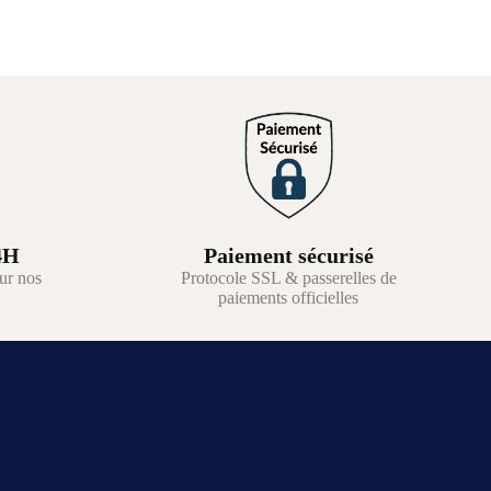
4H
Paiement sécurisé
ur nos
Protocole SSL & passerelles de
paiements officielles