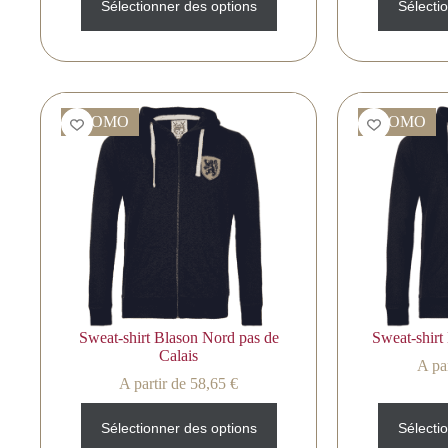
Sélectionner des options
Sélecti
PROMO
PROMO
Sweat-shirt Blason Nord pas de
Sweat-shirt
Calais
A par
A partir de
58,65
€
Sélectionner des options
Sélecti