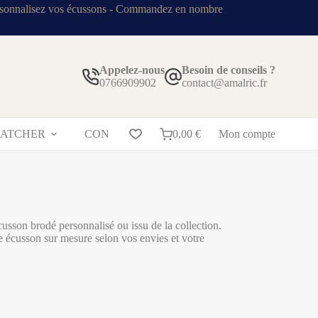
sonnalisez vos écussons - Commandez en nombre
Appelez-nous
Besoin de conseils ?
0766909902
contact@amalric.fr
RATCHER
CONTACT
0,00
BLOG
€
Mon compte
son brodé personnalisé ou issu de la collection.
re écusson sur mesure selon vos envies et votre