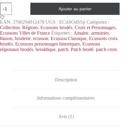
Ajouter au panier
EAN:
3760294912478
UGS :
ECdJrOdSSp
Catégories :
Collection
,
Régions
,
Ecussons brodés
,
Croix et Personnages
,
Ecussons Villes de France
Étiquettes :
Amalric
,
armoiries
,
blason
,
broderie
,
ecusson
,
Ecusson Classique
,
Ecussons croix
brodés
,
Ecussons personnages historiques
,
Ecussons
régionaux brodés
,
heraldique
,
patch
,
Patch brodé
,
patch croix
Description
Informations complémentaires
Avis (1)