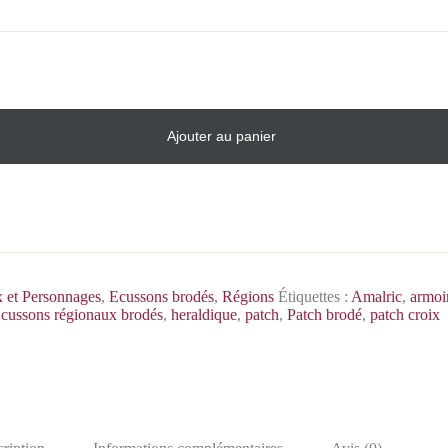
Ajouter au panier
x et Personnages
,
Ecussons brodés
,
Régions
Étiquettes :
Amalric
,
armoi
cussons régionaux brodés
,
heraldique
,
patch
,
Patch brodé
,
patch croix