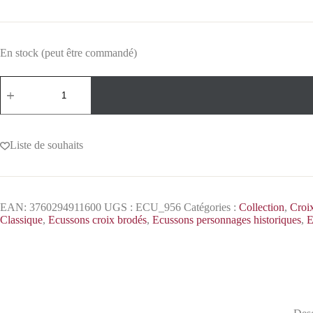
En stock (peut être commandé)
Liste de souhaits
EAN:
3760294911600
UGS :
ECU_956
Catégories :
Collection
,
Croi
Classique
,
Ecussons croix brodés
,
Ecussons personnages historiques
,
E