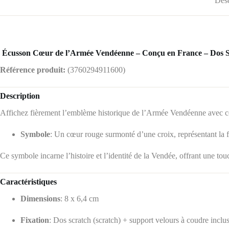
Desc
️
Écusson Cœur de l’Armée Vendéenne – Conçu en France – Dos S
Référence produit:
(
3760294911600)
Description
Affichez fièrement l’emblème historique de l’Armée Vendéenne avec 
Symbole
:
Un cœur rouge surmonté d’une croix, représentant la fi
Ce symbole incarne l’histoire et l’identité de la Vendée, offrant une tou
Caractéristiques
Dimensions
:
8 x 6,4 cm
Fixation
:
Dos scratch (scratch) + support velours à coudre inclu