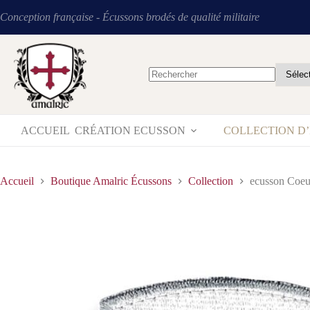
Conception française - Écussons brodés de qualité militaire
ACCUEIL
CRÉATION ECUSSON
COLLECTION D
Accueil
Boutique Amalric Écussons
Collection
ecusson Coeu