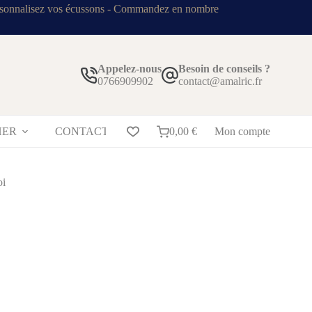
sonnalisez vos écussons - Commandez en nombre
Appelez-nous
Besoin de conseils ?
0766909902
contact@amalric.fr
HER
CONTACT
BLOG
0,00
€
Mon compte
oi