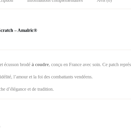
ription
Informations complémentaires
Avis (0)
cratch – Amalric®
cet écusson brodé
à coudre
, conçu en France avec soin.
Ce patch repré
délité, l’amour et la foi des combattants vendéens.
che d’élégance et de tradition.
s