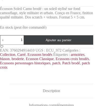
Écusson Soleil Camo brodé : un soleil stylisé sur fond
camouflage, style militaire et urbain. Conçu en France, finition
qualité militaire. Dos scratch + velours. Format 5 × 5 cm.
En stock (peut être commandé)
Ajouter au panier
EAN:
3760294914410
UGS :
ECU_972
Catégories :
Collection
,
Carré
,
Ecussons brodés
Étiquettes :
armoiries
,
blason
,
broderie
,
Ecusson Classique
,
Ecussons croix brodés
,
Ecussons personnages historiques
,
patch
,
Patch brodé
,
patch
croix
Description
Informations complémentaires