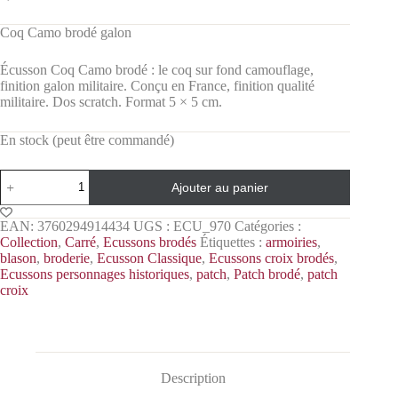
Coq Camo brodé galon
Écusson Coq Camo brodé : le coq sur fond camouflage,
finition galon militaire. Conçu en France, finition qualité
militaire. Dos scratch. Format 5 × 5 cm.
En stock (peut être commandé)
Ajouter au panier
EAN:
3760294914434
UGS :
ECU_970
Catégories :
Collection
,
Carré
,
Ecussons brodés
Étiquettes :
armoiries
,
blason
,
broderie
,
Ecusson Classique
,
Ecussons croix brodés
,
Ecussons personnages historiques
,
patch
,
Patch brodé
,
patch
croix
Description