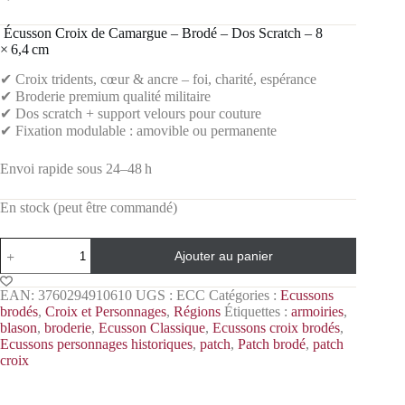
️ Écusson Croix de Camargue – Brodé – Dos Scratch – 8
× 6,4 cm
✔ Croix tridents, cœur & ancre – foi, charité, espérance
✔ Broderie premium qualité militaire
✔ Dos scratch + support velours pour couture
✔ Fixation modulable : amovible ou permanente
Envoi rapide sous 24–48 h
En stock (peut être commandé)
Ajouter au panier
EAN:
3760294910610
UGS :
ECC
Catégories :
Ecussons
brodés
,
Croix et Personnages
,
Régions
Étiquettes :
armoiries
,
blason
,
broderie
,
Ecusson Classique
,
Ecussons croix brodés
,
Ecussons personnages historiques
,
patch
,
Patch brodé
,
patch
croix