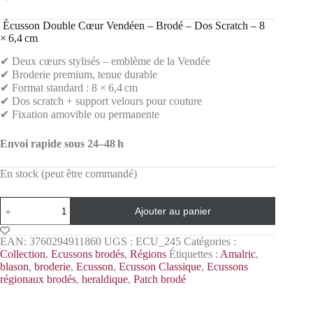
️ Écusson Double Cœur Vendéen – Brodé – Dos Scratch – 8
× 6,4 cm
✔ Deux cœurs stylisés – emblème de la Vendée
✔ Broderie premium, tenue durable
✔ Format standard : 8 × 6,4 cm
✔ Dos scratch + support velours pour couture
✔ Fixation amovible ou permanente
Envoi rapide sous 24–48 h
En stock (peut être commandé)
Ajouter au panier
EAN:
3760294911860
UGS :
ECU_245
Catégories :
Collection
,
Ecussons brodés
,
Régions
Étiquettes :
Amalric
,
blason
,
broderie
,
Ecusson
,
Ecusson Classique
,
Ecussons
régionaux brodés
,
heraldique
,
Patch brodé