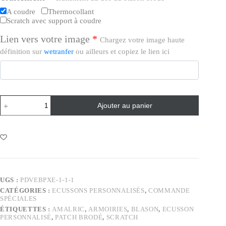
A coudre
Thermocollant
Scratch avec support à coudre
Lien vers votre image
*
Chargez votre image haute
définition sur
wetranfer
ou ailleurs et copiez le lien ici
Ajouter au panier
UGS :
PDVEBPXE-1-1-1
CATÉGORIES :
ECUSSONS PERSONNALISÉS
,
COMMANDE
SPÉCIALES
ÉTIQUETTES :
AMALRIC
,
ARMOIRIES
,
BLASON
,
ECUSSON
PERSONNALISÉ
,
PATCH BRODÉ
,
SCRATCH