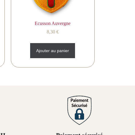
Ecusson Auvergne
8,30
€
Ajouter au panier
4H
Paiement sécurisé