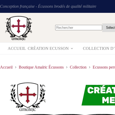
Conception française - Écussons brodés de qualité militaire
ACCUEIL
CRÉATION ECUSSON
COLLECTION D
Accueil
Boutique Amalric Écussons
Collection
Ecussons pers