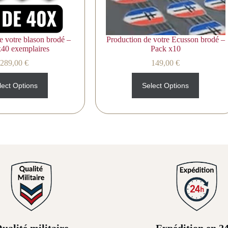
e votre blason brodé –
Production de votre Ecusson brodé –
x40 exemplaires
Pack x10
289,00
€
149,00
€
lect Options
Select Options
ualité militaire
Expédition en 2