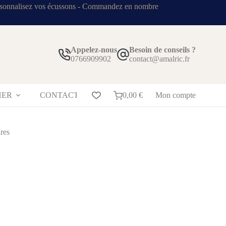
sonnalisez vos écussons - Commandez en nombre
Appelez-nous
Besoin de conseils ?
0766909902
contact@amalric.fr
HER
CONTACT
BLOG
0,00
€
Mon compte
res