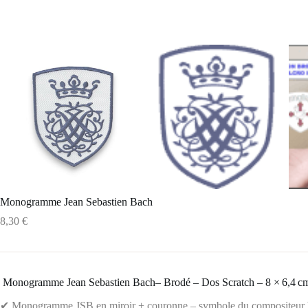
Monogramme Jean Sebastien Bach
8,30
€
️ Monogramme Jean Sebastien Bach– Brodé – Dos Scratch – 8 × 6,4 c
✔ Monogramme JSB en miroir + couronne – symbole du compositeur