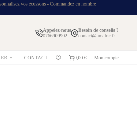
sonnalisez vos écussons - Commandez en nombre
Appelez-nous
Besoin de conseils ?
0766909902
contact@amalric.fr
HER
CONTACT
BLOG
0,00
€
Mon compte