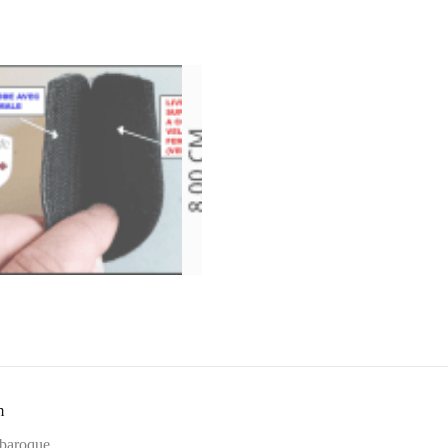
m
 baroque