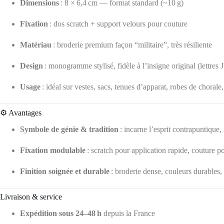
Dimensions
: 8 × 6,4 cm — format standard (~10 g)
Fixation
: dos scratch + support velours pour couture
Matériau
: broderie premium façon “militaire”, très résiliente
Design
: monogramme stylisé, fidèle à l’insigne original (lettres
Usage
: idéal sur vestes, sacs, tenues d’apparat, robes de chorale
⚙️ Avantages
Symbole de génie & tradition
: incarne l’esprit contrapuntique, 
Fixation modulable
: scratch pour application rapide, couture p
Finition soignée et durable
: broderie dense, couleurs durables, 
Livraison & service
Expédition sous 24–48 h
depuis la France