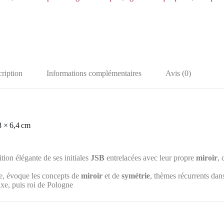
ription
Informations complémentaires
Avis (0)
 × 6,4 cm
ion élégante de ses initiales
JSB
entrelacées avec leur propre
miroir
,
e, évoque les concepts de
miroir
et de
symétrie
, thèmes récurrents dan
xe, puis roi de Pologne