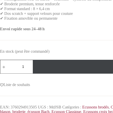
✔ Broderie premium, tenue renforcée
✔ Format standard : 8 × 6,4 cm
✔ Dos scratch + support velours pour couture
✔ Fixation amovible ou permanente
Envoi rapide sous 24–48 h
En stock (peut être commandé)
Liste de souhaits
EAN:
3760294913505
UGS :
MdJSB
Catégories :
Ecussons brodés
,
C
blason
,
broderie
,
écusson Bach
,
Ecusson Classique
,
Ecussons croix br