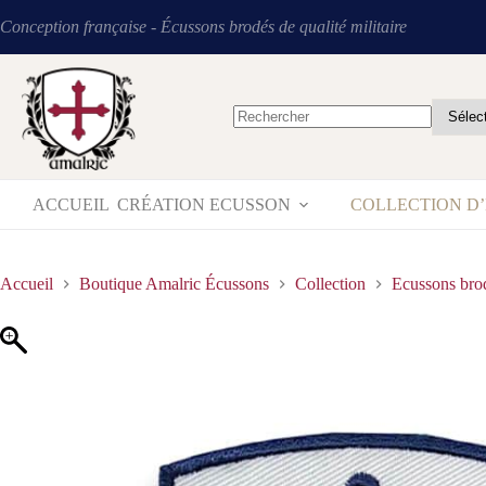
Conception française - Écussons brodés de qualité militaire
ACCUEIL
CRÉATION ECUSSON
COLLECTION D
Accueil
Boutique Amalric Écussons
Collection
Ecussons bro