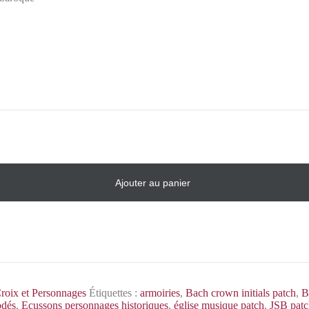
Ajouter au panier
roix et Personnages
Étiquettes :
armoiries
,
Bach crown initials patch
,
B
odés
,
Ecussons personnages historiques
,
église musique patch
,
JSB patc