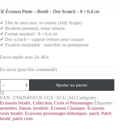
‍☠️ Écusson Pirate – Brodé – Dos Scratch – 8 × 6,4 cm
✔ Tête de mort avec os croisés (Jolly Roger)
✔ Broderie premium, tenue robuste
✔ Format standard : 8 × 6,4 cm
✔ Dos scratch + support velours pour couture
✔ Fixation modulable : amovible ou permanente
Envoi rapide sous 24–48 h
En stock (peut être commandé)
Ajouter au panier
EAN:
3760294910726
UGS :
ECU_043
Catégories :
Ecussons brodés
,
Collection
,
Croix et Personnages
Étiquettes :
armoiries
,
blason
,
broderie
,
Ecusson Classique
,
Ecussons
croix brodés
,
Ecussons personnages historiques
,
patch
,
Patch
brodé
,
patch croix