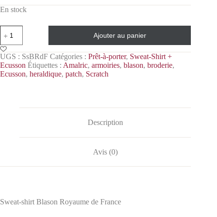
En stock
Ajouter au panier
UGS :
SsBRdF
Catégories :
Prêt-à-porter
,
Sweat-Shirt +
Ecusson
Étiquettes :
Amalric
,
armoiries
,
blason
,
broderie
,
Ecusson
,
heraldique
,
patch
,
Scratch
Description
Avis (0)
Sweat-shirt Blason Royaume de France