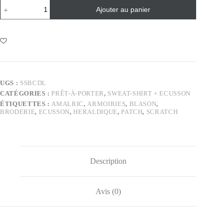
Ajouter au panier
UGS :
SSBCDL
CATÉGORIES :
PRÊT-À-PORTER
,
SWEAT-SHIRT + ECUSSON
ÉTIQUETTES :
AMALRIC
,
ARMOIRIES
,
BLASON
,
BRODERIE
,
ECUSSON
,
HERALDIQUE
,
PATCH
,
SCRATCH
Description
Avis (0)