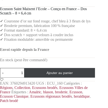
Ecusson Saint Maixent l’Ecole – Conçu en France – Dos
Scratch – 8 × 6,4 cm
✔ Couronne d’or sur fond rouge, chef bleu à 3 fleurs de lys
✔ Broderie premium, fabrication 100 % française
✔ Format standard: 8 × 6,4 cm
✔ Dos scratch + support velours à coudre inclus
✔ Fixation modulable: amovible ou permanente
Envoi rapide depuis la France
En stock (peut être commandé)
Ajouter au panier
EAN:
3760294913420
UGS :
ECU_160
Catégories :
Régions
,
Collection
,
Ecussons brodés
,
Ecussons Villes de
France
Étiquettes :
Amalric
,
blason
,
broderie
,
Ecusson
,
Ecusson Classique
,
Ecussons régionaux brodés
,
heraldique
,
Patch brodé