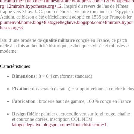
ducamp.me
+1
iiab.me
+1
nimeshistoire.wordpress.com
+12
fr.wikipedia.o
rg
+12
miroirs.hypotheses.org
+12
.
Inspiré du revers de l’as de Nîmes
frappé vers 31 av. J.-C. pour célébrer la victoire romaine sur l’Égypte à
Actium, ce blason a été officiellement adopté en 1535 par François Ier
plumenvol.home.blog
+8
latogeetleglaive.blogspot.com
+8
miroirs.hypot
heses.org
+8
.
Issu d’une broderie de
qualité militaire
conçue en France, ce patch
mêle à la fois authenticité historique, esthétique stylisée et robustesse
moderne.
Caractéristiques
Dimensions
: 8 × 6,4 cm (format standard)
Fixation
: dos scratch (scratch) + support velours à coudre inclus
Fabrication
: broderie haut de gamme, 100 % conçu en France
Design fidèle
: palmier et crocodile vert sur fond rouge, chaîne
et couronne dorées, inscription COL NEM
latogeetleglaive.blogspot.com
+1
footichiste.com
+1