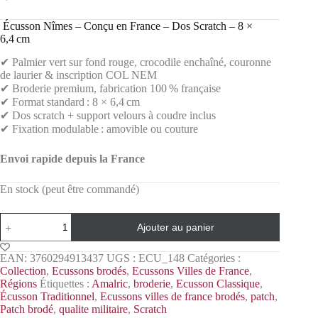
️ Écusson Nîmes – Conçu en France – Dos Scratch – 8 ×
6,4 cm
✔ Palmier vert sur fond rouge, crocodile enchaîné, couronne
de laurier & inscription COL NEM
✔ Broderie premium, fabrication 100 % française
✔ Format standard : 8 × 6,4 cm
✔ Dos scratch + support velours à coudre inclus
✔ Fixation modulable : amovible ou couture
Envoi rapide depuis la France
En stock (peut être commandé)
Ajouter au panier
EAN:
3760294913437
UGS :
ECU_148
Catégories :
Collection
,
Ecussons brodés
,
Ecussons Villes de France
,
Régions
Étiquettes :
Amalric
,
broderie
,
Ecusson Classique
,
Écusson Traditionnel
,
Ecussons villes de france brodés
,
patch
,
Patch brodé
,
qualite militaire
,
Scratch