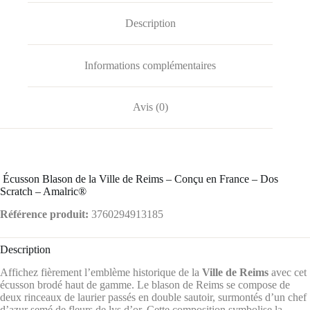
Description
Informations complémentaires
Avis (0)
️ Écusson Blason de la Ville de Reims – Conçu en France – Dos
Scratch – Amalric®
Référence produit:
3760294913185
Description
Affichez fièrement l’emblème historique de la
Ville de Reims
avec cet
écusson brodé haut de gamme.
Le blason de Reims se compose de
deux rinceaux de laurier passés en double sautoir, surmontés d’un chef
d’azur semé de fleurs de lys d’or.
Cette composition symbolise la