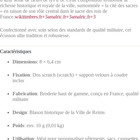
richesse historique et royale de la ville, surnommée « la cité des sacres
» en raison de son rôle central dans le sacre des rois de
France.
wikitimbres.fr
+3
amalric.fr
+3
amalric.fr
+3
Confectionné avec soin selon des standards de qualité militaire, cet
écusson allie tradition et robustesse.
Caractéristiques
Dimensions
: 8 × 6,4 cm
Fixation
: Dos scratch (scratch) + support velours à coudre
inclus
Fabrication
: Broderie haut de gamme, conçu en France, qualité
militaire
Design
: Blason historique de la Ville de Reims
Poids
: env. 10 g (0,01 kg)
Utilisation
: Idéal pour personnaliser vêtements, sacs, casquettes,