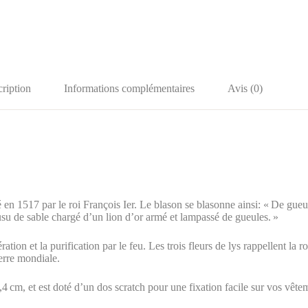
ription
Informations complémentaires
Avis (0)
é en 1517 par le roi François Ier.
Le blason se blasonne ainsi:
« De gueul
ousu de sable chargé d’un lion d’or armé et lampassé de gueules. »
tion et la purification par le feu.
Les trois fleurs de lys rappellent la
erre mondiale.
4 cm, et est doté d’un dos scratch pour une fixation facile sur vos vête