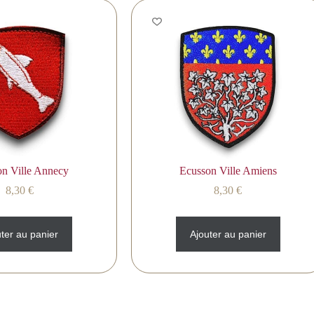
on Ville Annecy
Ecusson Ville Amiens
8,30
€
8,30
€
ter au panier
Ajouter au panier