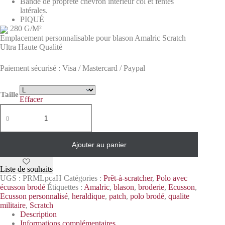
Bande de propreté chevron intérieur col et fentes
latérales.
PIQUÉ
280 G/M²
Emplacement personnalisable pour blason Amalric Scratch
Ultra Haute Qualité
Paiement sécurisé : Visa / Mastercard / Paypal
Taille
Effacer
Ajouter au panier
Liste de souhaits
UGS :
PRMLpcaH
Catégories :
Prêt-à-scratcher
,
Polo avec
écusson brodé
Étiquettes :
Amalric
,
blason
,
broderie
,
Ecusson
,
Ecusson personnalisé
,
heraldique
,
patch
,
polo brodé
,
qualite
militaire
,
Scratch
Description
Informations complémentaires