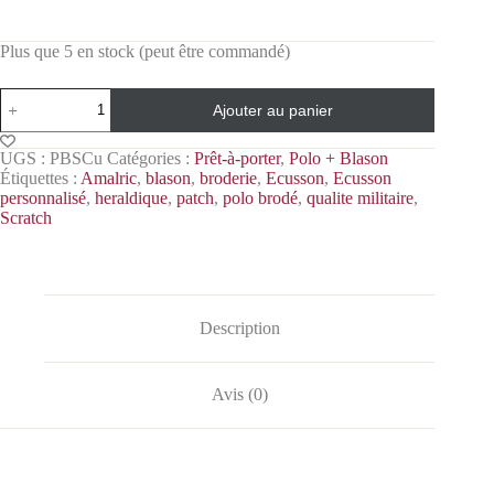
Plus que 5 en stock (peut être commandé)
Ajouter au panier
UGS :
PBSCu
Catégories :
Prêt-à-porter
,
Polo + Blason
Étiquettes :
Amalric
,
blason
,
broderie
,
Ecusson
,
Ecusson
personnalisé
,
heraldique
,
patch
,
polo brodé
,
qualite militaire
,
Scratch
Description
Avis (0)