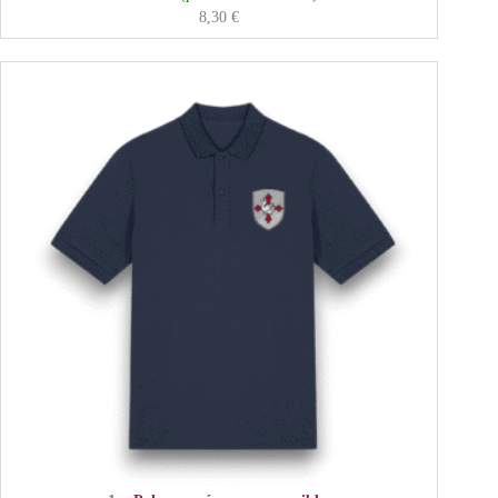
8,30
€