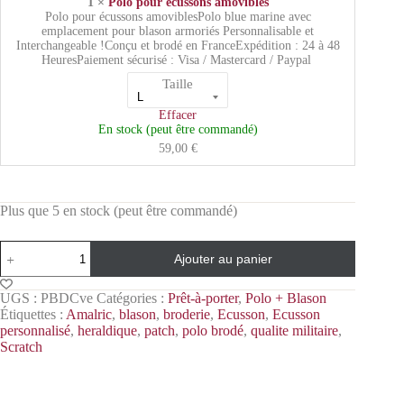
1 ×
Polo pour écussons amovibles
Polo pour écussons amoviblesPolo blue marine avec
emplacement pour blason armoriés Personnalisable et
Interchangeable !Conçu et brodé en FranceExpédition : 24 à 48
HeuresPaiement sécurisé : Visa / Mastercard / Paypal
Taille
Effacer
En stock (peut être commandé)
59,00
€
Plus que 5 en stock (peut être commandé)
Ajouter au panier
UGS :
PBDCve
Catégories :
Prêt-à-porter
,
Polo + Blason
Étiquettes :
Amalric
,
blason
,
broderie
,
Ecusson
,
Ecusson
personnalisé
,
heraldique
,
patch
,
polo brodé
,
qualite militaire
,
Scratch