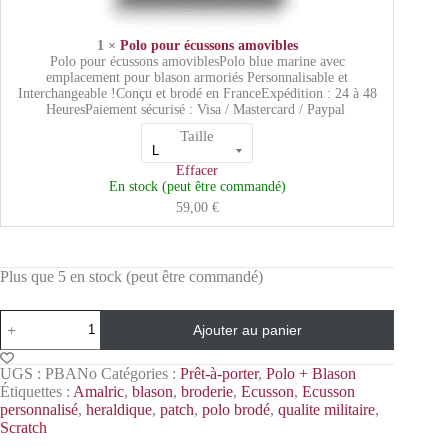
1 ×
Polo pour écussons amovibles
Polo pour écussons amoviblesPolo blue marine avec
emplacement pour blason armoriés Personnalisable et
Interchangeable !Conçu et brodé en FranceExpédition : 24 à 48
HeuresPaiement sécurisé : Visa / Mastercard / Paypal
Taille
Effacer
En stock (peut être commandé)
59,00
€
Plus que 5 en stock (peut être commandé)
Ajouter au panier
UGS :
PBANo
Catégories :
Prêt-à-porter
,
Polo + Blason
Étiquettes :
Amalric
,
blason
,
broderie
,
Ecusson
,
Ecusson
personnalisé
,
heraldique
,
patch
,
polo brodé
,
qualite militaire
,
Scratch