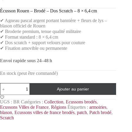
Écusson Rouen – Brodé – Dos Scratch – 8 × 6,4 cm
✔ Agneau pascal argent portant bannière + fleurs de lys –
blason officiel de Rouen
✔ Broderie premium, tenue qualité militaire
✔ Format standard : 8 × 6,4 cm
✔ Dos scratch + support velours pour couture
✔ Fixation amovible ou permanente
Envoi rapide sous 24–48 h
En stock (peut être commandé)
Ajouter au panier
UGS :
BR
Catégories :
Collection
,
Ecussons brodés
,
Ecussons Villes de France
,
Régions
Étiquettes :
armoiries
,
blason
,
Ecussons villes de france brodés
,
patch
,
Patch brodé
,
Scratch