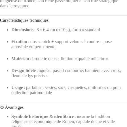
religieuse de Rouen, son riche passé drapier et son rôle stratégique
dans le royaume
Caractéristiques techniques
Dimensions
: 8 × 6,4 cm (≈ 10 g), format standard
Fixation
: dos scratch + support velours à coudre – pose
amovible ou permanente
Matériau
: broderie dense, finition « qualité militaire »
Design fidèle
: agneau pascal contourné, bannière avec croix,
fleurs de lys précises
Usage
: parfait sur vestes, sacs, casquettes, uniformes ou pour
collection patrimoniale
⚙️ Avantages
Symbole historique & identitaire
: incarne la tradition
religieuse et économique de Rouen, capitale duché et ville
royale