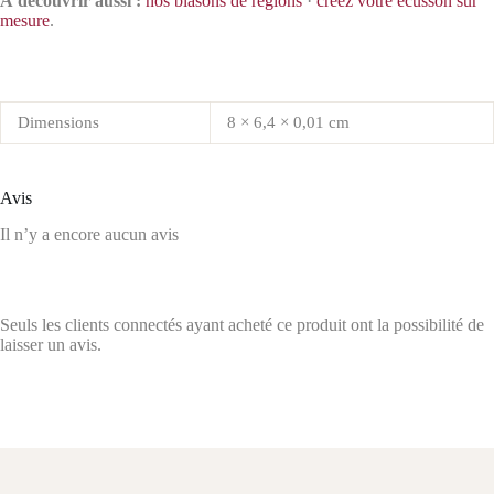
À découvrir aussi :
nos blasons de régions
·
créez votre écusson sur
mesure
.
Dimensions
8 × 6,4 × 0,01 cm
Avis
Il n’y a encore aucun avis
Seuls les clients connectés ayant acheté ce produit ont la possibilité de
laisser un avis.