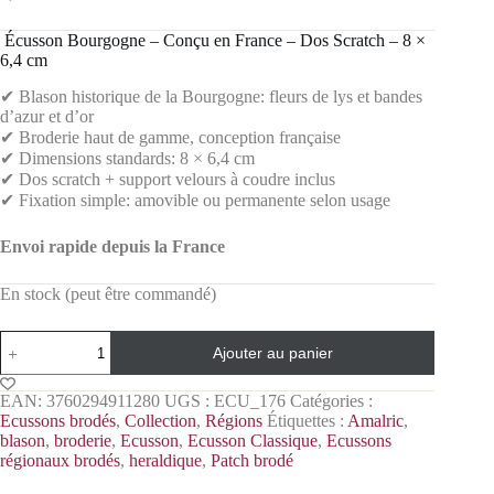
️ Écusson Bourgogne – Conçu en France – Dos Scratch – 8 ×
6,4 cm
✔ Blason historique de la Bourgogne: fleurs de lys et bandes
d’azur et d’or
✔ Broderie haut de gamme, conception française
✔ Dimensions standards: 8 × 6,4 cm
✔ Dos scratch + support velours à coudre inclus
✔ Fixation simple: amovible ou permanente selon usage
Envoi rapide depuis la France
En stock (peut être commandé)
Ajouter au panier
EAN:
3760294911280
UGS :
ECU_176
Catégories :
Ecussons brodés
,
Collection
,
Régions
Étiquettes :
Amalric
,
blason
,
broderie
,
Ecusson
,
Ecusson Classique
,
Ecussons
régionaux brodés
,
heraldique
,
Patch brodé