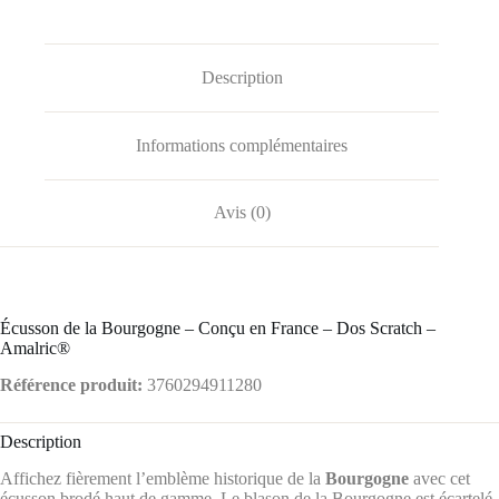
Description
Informations complémentaires
Avis (0)
️Écusson de la Bourgogne – Conçu en France – Dos Scratch –
Amalric®
Référence produit:
3760294911280
Description
Affichez fièrement l’emblème historique de la
Bourgogne
avec cet
écusson brodé haut de gamme.
Le blason de la Bourgogne est écartelé