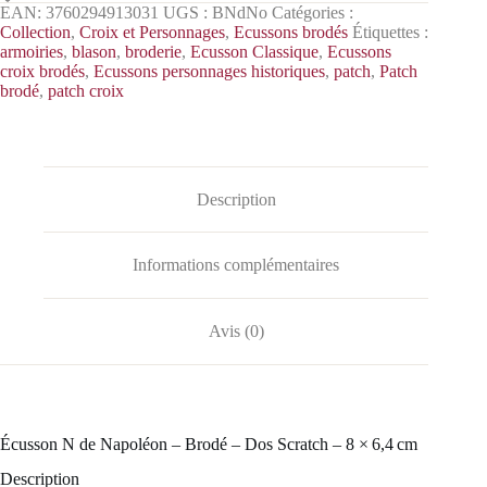
EAN:
3760294913031
UGS :
BNdNo
Catégories :
Collection
,
Croix et Personnages
,
Ecussons brodés
Étiquettes :
armoiries
,
blason
,
broderie
,
Ecusson Classique
,
Ecussons
croix brodés
,
Ecussons personnages historiques
,
patch
,
Patch
brodé
,
patch croix
Description
Informations complémentaires
Avis (0)
Écusson N de Napoléon – Brodé – Dos Scratch – 8 × 6,4 cm
Description