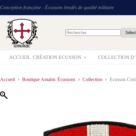
Conception française - Écussons brodés de qualité militaire
ACCUEIL
CRÉATION ECUSSON
COLLECTION D
Accueil
Boutique Amalric Écussons
Collection
Ecusson Croix