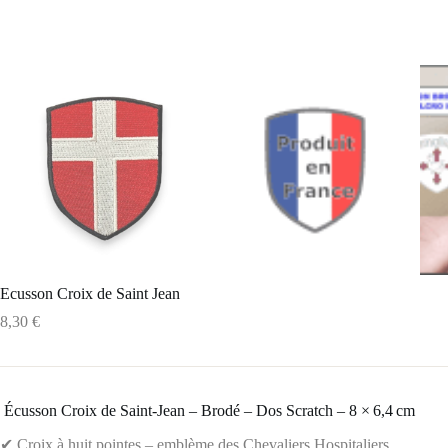
Ecusson Croix de Saint Jean
8,30
€
️ Écusson Croix de Saint‑Jean – Brodé – Dos Scratch – 8 × 6,4 cm
✔ Croix à huit pointes – emblème des Chevaliers Hospitaliers