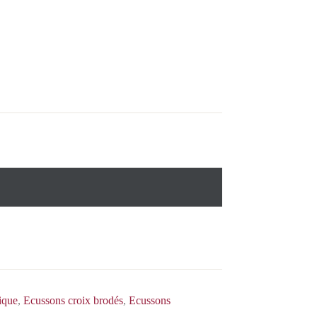
ique
,
Ecussons croix brodés
,
Ecussons