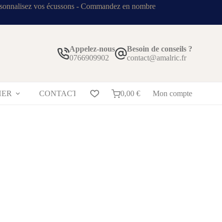
sonnalisez vos écussons - Commandez en nombre
Appelez-nous
Besoin de conseils ?
0766909902
contact@amalric.fr
HER
CONTACT
BLOG
0,00
€
Mon compte