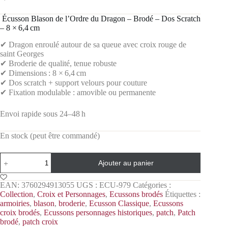
️ Écusson Blason de l’Ordre du Dragon – Brodé – Dos Scratch
– 8 × 6,4 cm
✔ Dragon enroulé autour de sa queue avec croix rouge de
saint Georges
✔ Broderie de qualité, tenue robuste
✔ Dimensions : 8 × 6,4 cm
✔ Dos scratch + support velours pour couture
✔ Fixation modulable : amovible ou permanente
Envoi rapide sous 24–48 h
En stock (peut être commandé)
Ajouter au panier
EAN:
3760294913055
UGS :
ECU-979
Catégories :
Collection
,
Croix et Personnages
,
Ecussons brodés
Étiquettes :
armoiries
,
blason
,
broderie
,
Ecusson Classique
,
Ecussons
croix brodés
,
Ecussons personnages historiques
,
patch
,
Patch
brodé
,
patch croix