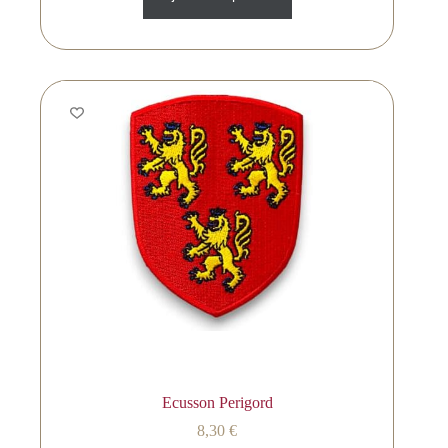
Ecusson Perigord
8,30
€