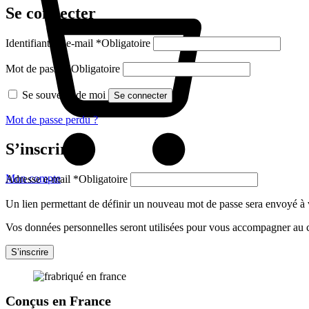
Se connecter
Identifiant ou e-mail
*
Obligatoire
Mot de passe
*
Obligatoire
Se souvenir de moi
Se connecter
Mot de passe perdu ?
S’inscrire
Mon compte
Adresse e-mail
*
Obligatoire
Un lien permettant de définir un nouveau mot de passe sera envoyé à v
Vos données personnelles seront utilisées pour vous accompagner au cou
S’inscrire
Conçus en France