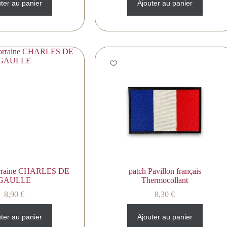
ter au panier
Ajouter au panier
orraine CHARLES DE
patch Pavillon français
GAULLE
Thermocollant
8,90
€
8,30
€
ter au panier
Ajouter au panier