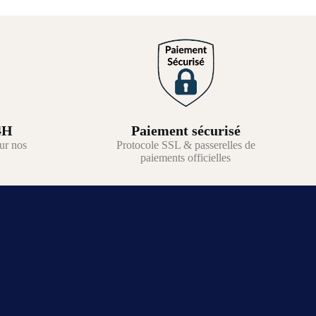
4H
Paiement sécurisé
ur nos
Protocole SSL & passerelles de
paiements officielles