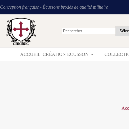
Conception française - Écussons brodés de qualité militaire
ACCUEIL
CRÉATION ECUSSON
COLLECTI
Acc