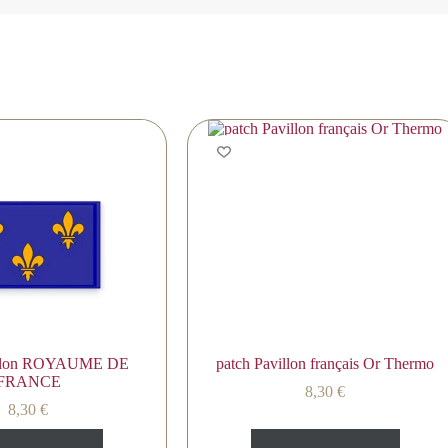
illon ROYAUME DE
patch Pavillon français Or Thermo
FRANCE
8,30
€
8,30
€