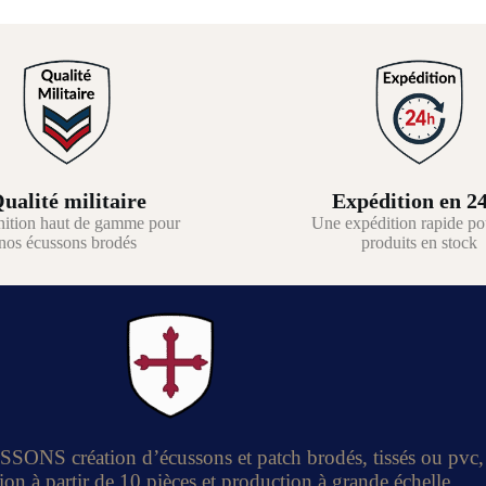
ualité militaire
Expédition en 2
nition haut de gamme pour
Une expédition rapide po
nos écussons brodés
produits en stock
S création d’écussons et patch brodés, tissés ou pvc,
ion à partir de 10 pièces et production à grande échelle