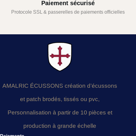
Paiement sécurisé
Protocole SSL & passerelles de paiements officielles
AMALRIC ÉCUSSONS création d’écussons
et patch brodés, tissés ou pvc,
Personnalisation à partir de 10 pièces et
production à grande échelle