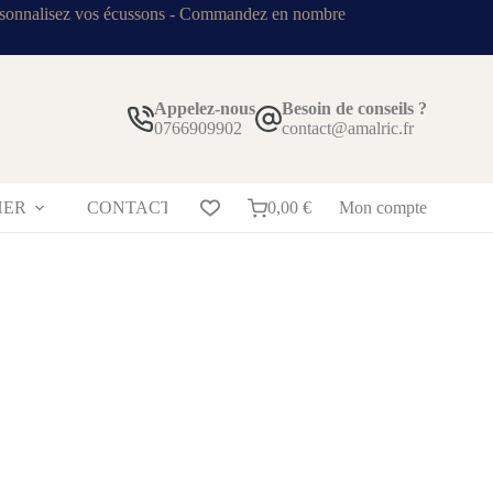
sonnalisez vos écussons - Commandez en nombre
Appelez-nous
Besoin de conseils ?
0766909902
contact@amalric.fr
HER
CONTACT
BLOG
0,00
€
Mon compte