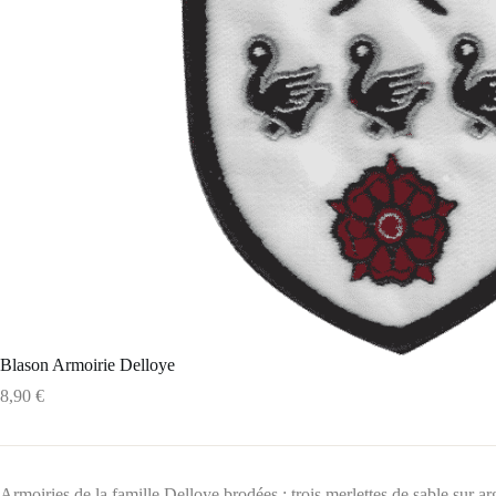
Blason Armoirie Delloye
8,90
€
Armoiries de la famille Delloye brodées : trois merlettes de sable sur a