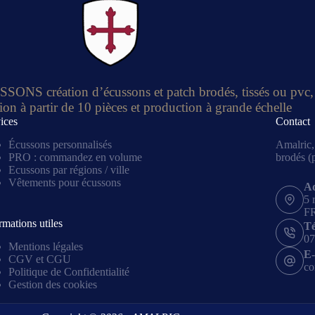
S création d’écussons et patch brodés, tissés ou pvc,
ion à partir de 10 pièces et production à grande échelle
ices
Contact
Écussons personnalisés
Amalric, 
PRO : commandez en volume
brodés (p
Ecussons par régions / ville
Vêtements pour écussons
Ad
5 
F
rmations utiles
Té
07
Mentions légales
E-
CGV et CGU
co
Politique de Confidentialité
Gestion des cookies