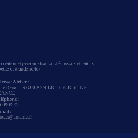
création et personnalisation d'écussons et patchs
etite et grande série)
resse Atelier :
rue Renan - 92600 ASNIERES SUR SEINE -
RANCE
léphone :
66909902
mail :
ntact@amalric.fr