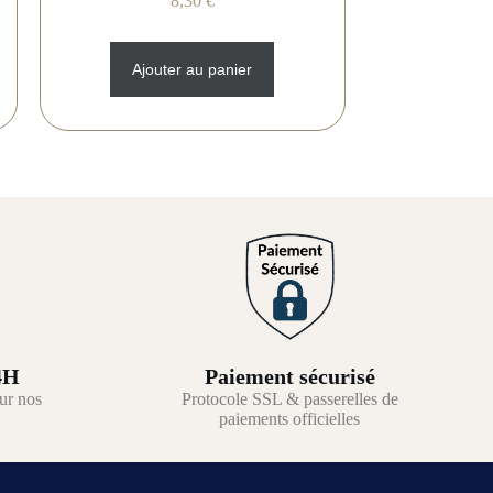
8,30
€
Ajouter au panier
4H
Paiement sécurisé
ur nos
Protocole SSL & passerelles de
paiements officielles