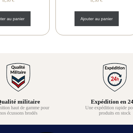
8,30
€
8,30
€
ter au panier
Ajouter au panier
ualité militaire
Expédition en 2
nition haut de gamme pour
Une expédition rapide po
nos écussons brodés
produits en stock