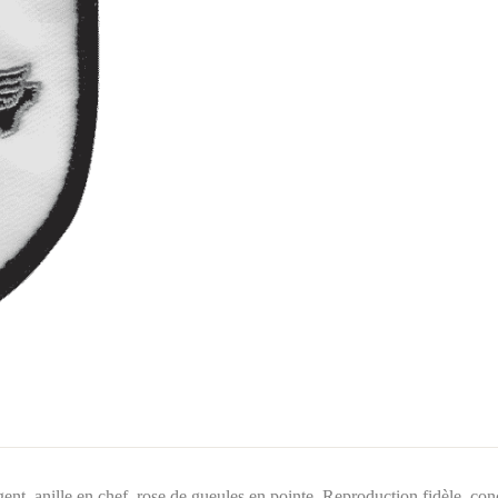
rgent, anille en chef, rose de gueules en pointe. Reproduction fidèle, c