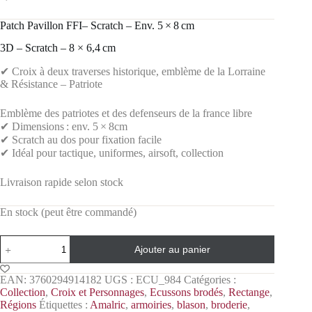
Patch Pavillon FFI– Scratch – Env. 5 × 8 cm
3D – Scratch – 8 × 6,4 cm
✔ Croix à deux traverses historique, emblème de la Lorraine
& Résistance – Patriote
Emblème des patriotes et des defenseurs de la france libre
✔ Dimensions : env. 5 × 8cm
✔ Scratch au dos pour fixation facile
✔ Idéal pour tactique, uniformes, airsoft, collection
Livraison rapide selon stock
En stock (peut être commandé)
Ajouter au panier
EAN:
3760294914182
UGS :
ECU_984
Catégories :
Collection
,
Croix et Personnages
,
Ecussons brodés
,
Rectange
,
Régions
Étiquettes :
Amalric
,
armoiries
,
blason
,
broderie
,