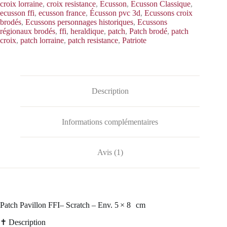
croix lorraine
,
croix resistance
,
Ecusson
,
Ecusson Classique
,
ecusson ffi
,
ecusson france
,
Écusson pvc 3d
,
Ecussons croix
brodés
,
Ecussons personnages historiques
,
Ecussons
régionaux brodés
,
ffi
,
heraldique
,
patch
,
Patch brodé
,
patch
croix
,
patch lorraine
,
patch resistance
,
Patriote
Description
Informations complémentaires
Avis (1)
Patch Pavillon FFI– Scratch – Env. 5 × 8 cm
✝️ Description