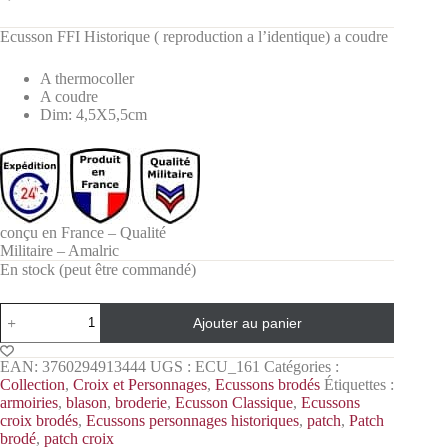
Ecusson FFI Historique ( reproduction a l’identique) a coudre
A thermocoller
A coudre
Dim: 4,5X5,5cm
conçu en France – Qualité
Militaire – Amalric
En stock (peut être commandé)
Ajouter au panier
EAN:
3760294913444
UGS :
ECU_161
Catégories :
Collection
,
Croix et Personnages
,
Ecussons brodés
Étiquettes :
armoiries
,
blason
,
broderie
,
Ecusson Classique
,
Ecussons
croix brodés
,
Ecussons personnages historiques
,
patch
,
Patch
brodé
,
patch croix